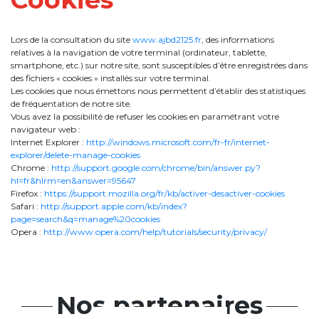
Lors de la consultation du site
www.ajbd2125.fr
, des informations
relatives à la navigation de votre terminal (ordinateur, tablette,
smartphone, etc.) sur notre site, sont susceptibles d’être enregistrées dans
des fichiers « cookies » installés sur votre terminal.
Les cookies que nous émettons nous permettent d’établir des statistiques
de fréquentation de notre site.
Vous avez la possibilité de refuser les cookies en paramétrant votre
navigateur web :
Internet Explorer :
http://windows.microsoft.com/fr-fr/internet-
explorer/delete-manage-cookies
Chrome :
http://support.google.com/chrome/bin/answer.py?
hl=fr&hlrm=en&answer=95647
Firefox :
https://support.mozilla.org/fr/kb/activer-desactiver-cookies
Safari :
http://support.apple.com/kb/index?
page=search&q=manage%20cookies
Opera :
http://www.opera.com/help/tutorials/security/privacy/
Nos partenaires