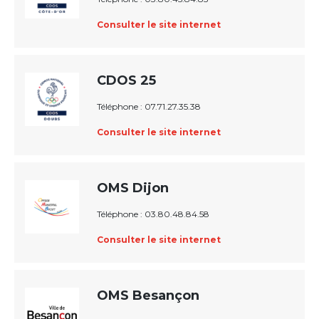
Consulter le site internet
CDOS 25
Téléphone : 07.71.27.35.38
Consulter le site internet
OMS Dijon
Téléphone : 03.80.48.84.58
Consulter le site internet
OMS Besançon