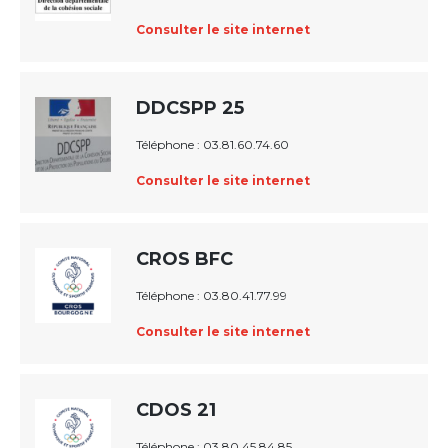
Consulter le site internet
DDCSPP 25
Téléphone : 03.81.60.74.60
Consulter le site internet
CROS BFC
Téléphone : 03.80.41.77.99
Consulter le site internet
CDOS 21
Téléphone : 03.80.45.84.85