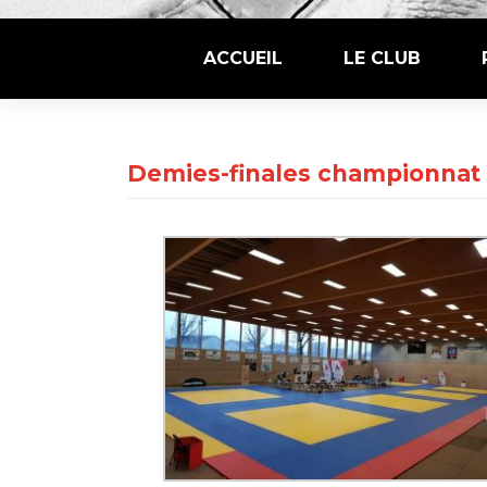
ACCUEIL
LE CLUB
Alliance Judo Besançon Dijon 21-25
Demies-finales championnat 