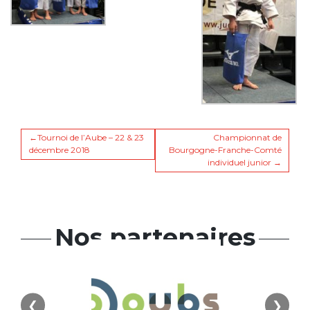
Navigation
Tournoi de l’Aube – 22 & 23
Championnat de
décembre 2018
Bourgogne-Franche-Comté
individuel junior
de
l’article
Nos partenaires
❮
❯