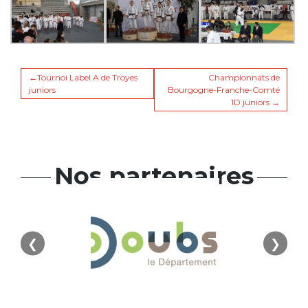
Navigation
Tournoi Label A de Troyes
Championnats de
juniors
Bourgogne-Franche-Comté
1D juniors
de
l’article
Nos partenaires
❮
❯