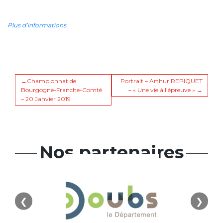
Plus d’informations
Navigation
Championnat de
Portrait – Arthur REPIQUET
Bourgogne-Franche-Comté
– « Une vie à l’épreuve »
– 20 Janvier 2019
de
l’article
Nos partenaires
❮
❯